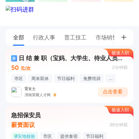
全部
行政人事
普工技工
市场销售
教育
极速入职
日 结 兼 职（宝妈、大学生、待业人员均可做）
兼
50
2分钟前
元/次
市区
周末双休
节日福利
免费培训
...
雷女士
点击查看
渭南荣耀人才网
极速入职
急招保安员
薪资面议
36分钟前
实地核验
市区
提供食宿
节日福利