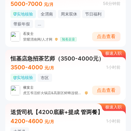
5000-7000
56分钟前
元/月
实地核验
全渭南
周末双休
节日福利
带薪年假
...
石女士
点击查看
荣耀渭南网/人才网
知名企业
极速入职
恒基店急招茶艺师（3500-4000元）
3500-4000
1小时前
元/月
实地核验
市区
侯女士
点击查看
虎五爷活虾火锅店&高新区鲜蜂连锁生活超市
极速入职
送货司机【4200底薪+提成 管两餐】
4200-4600
1小时前
元/月