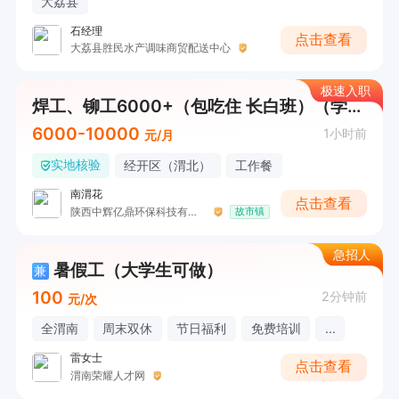
大荔县
石经理
点击查看
大荔县胜民水产调味商贸配送中心
极速入职
焊工、铆工6000+（包吃住 长白班）（学徒工也可以）
6000-10000
1小时前
元/月
实地核验
经开区（渭北）
工作餐
南渭花
点击查看
陕西中辉亿鼎环保科技有限公司
故市镇
急招人
暑假工（大学生可做）
兼
100
2分钟前
元/次
全渭南
周末双休
节日福利
免费培训
...
雷女士
点击查看
渭南荣耀人才网