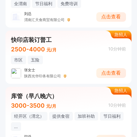
全渭南
节日福利
免费培训
刘总
点击查看
渭南汇天食商贸有限公司
急招人
快印店装订普工
2500-4000
10分钟前
元/月
市区
五险
张女士
点击查看
陕西光华印务有限公司
急招人
库管（早八晚六）
3000-3500
10分钟前
元/月
经开区（渭北）
提供食宿
加班补助
节日福利
...
闫总