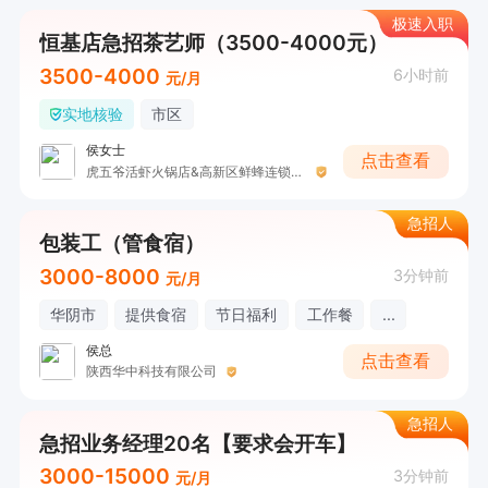
极速入职
恒基店急招茶艺师（3500-4000元）
3500-4000
6小时前
元/月
实地核验
市区
侯女士
点击查看
虎五爷活虾火锅店&高新区鲜蜂连锁生活超市
急招人
包装工（管食宿）
3000-8000
3分钟前
元/月
华阴市
提供食宿
节日福利
工作餐
...
侯总
点击查看
陕西华中科技有限公司
急招人
急招业务经理20名【要求会开车】
3000-15000
3分钟前
元/月