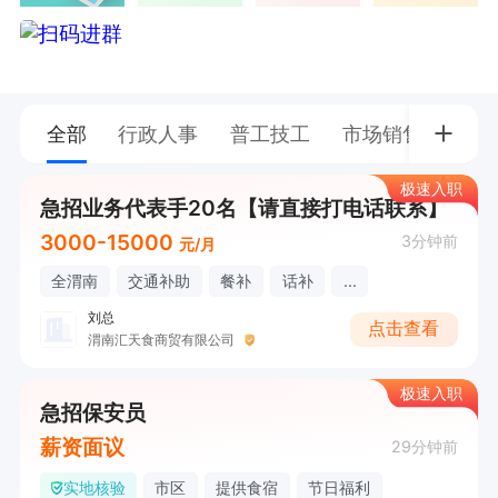
全部
行政人事
普工技工
市场销售
教育
极速入职
急招业务代表手20名【请直接打电话联系】
3000-15000
3分钟前
元/月
全渭南
交通补助
餐补
话补
...
刘总
点击查看
渭南汇天食商贸有限公司
极速入职
急招保安员
薪资面议
29分钟前
实地核验
市区
提供食宿
节日福利