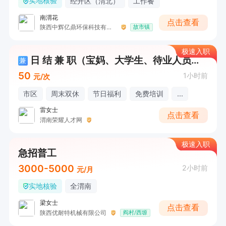
实地核验
经开区（渭北）
工作餐
南渭花
点击查看
陕西中辉亿鼎环保科技有限公司
故市镇
极速入职
日 结 兼 职（宝妈、大学生、待业人员均可做）
兼
50
1小时前
元/次
市区
周末双休
节日福利
免费培训
...
雷女士
点击查看
渭南荣耀人才网
极速入职
急招普工
3000-5000
2小时前
元/月
实地核验
全渭南
梁女士
点击查看
陕西优耐特机械有限公司
阎村/西塬