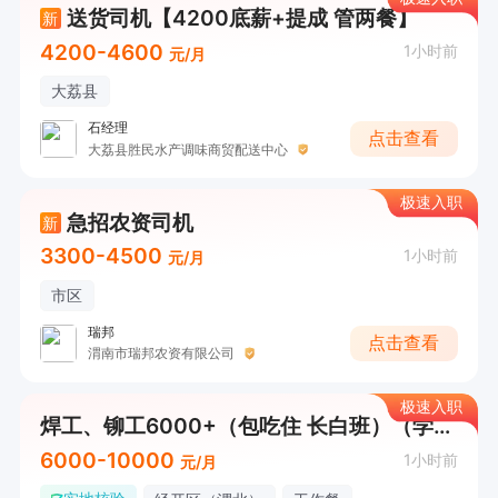
送货司机【4200底薪+提成 管两餐】
新
4200-4600
1小时前
元/月
大荔县
石经理
点击查看
大荔县胜民水产调味商贸配送中心
极速入职
急招农资司机
新
3300-4500
1小时前
元/月
市区
瑞邦
点击查看
渭南市瑞邦农资有限公司
极速入职
焊工、铆工6000+（包吃住 长白班）（学徒工也可以）
6000-10000
1小时前
元/月