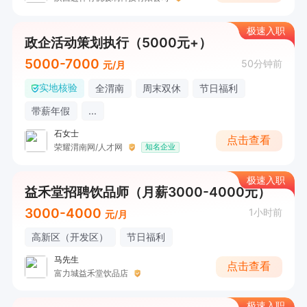
极速入职
政企活动策划执行（5000元+）
5000-7000
50分钟前
元/月
实地核验
全渭南
周末双休
节日福利
带薪年假
...
石女士
点击查看
荣耀渭南网/人才网
知名企业
极速入职
益禾堂招聘饮品师（月薪3000-4000元）
3000-4000
1小时前
元/月
高新区（开发区）
节日福利
马先生
点击查看
富力城益禾堂饮品店
极速入职