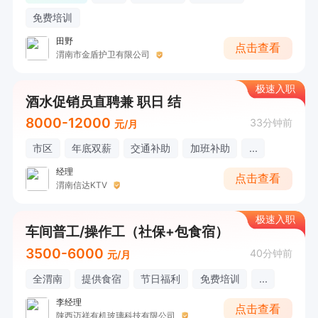
免费培训
田野
点击查看
渭南市金盾护卫有限公司
极速入职
酒水促销员直聘兼 职日 结
8000-12000
33分钟前
元/月
市区
年底双薪
交通补助
加班补助
...
经理
点击查看
渭南信达KTV
极速入职
车间普工/操作工（社保+包食宿）
3500-6000
40分钟前
元/月
全渭南
提供食宿
节日福利
免费培训
...
李经理
点击查看
陕西迈祥有机玻璃科技有限公司