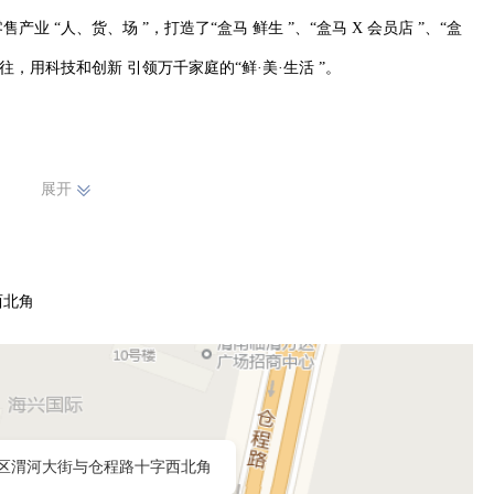
 “人、货、场 ”，打造了“盒马 鲜生 ”、“盒马 X 会员店 ”、“盒
，用科技和创新 引领万千家庭的“鲜·美·生活 ”。

试吃面销、食品加工等。

展开
，热爱销售工作。

西北角
列、拣货打包、理货上架补货等。 岗位要求：物流管理等相关专业
一段时间的住宿，毕业转正后提供五险一金、带薪年 假、餐补、节日礼
区渭河大街与仓程路十字西北角