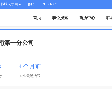
韩城人才网
客服：15591366999
首页
职位搜索
简历中心
韩
南第一分公司
8
4 个月前
数
企业最近活跃