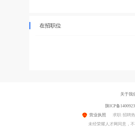
在招职位
关于我
陕ICP备140092
营业执照
求职·招聘
未经荣耀人才网同意，不得转