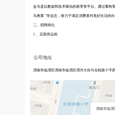
盒马是以数据和技术驱动的新零售平台。通过重构零售产业
马奥莱 ”等业态，致力于满足消费者对美好生活的向往
二、招聘岗位

1 、店面营运岗

工作职责：负责店面现场运营工作，包括客户体验、
岗位要求：工商管理、连锁运营管理等相关专业优先
公司地址
2 、店仓运营岗

渭南市临渭区渭南市临渭区渭河大街与仓程路十字
工作职责：负责店仓现场运营工作，包括商品空间陈
优先，吃苦耐劳。

三、福利待遇

1 、薪资：提供行业内具有竞争力的薪资待遇；

2 、福利：实习期提供商业保险，外地学生可提供
渭南市临渭