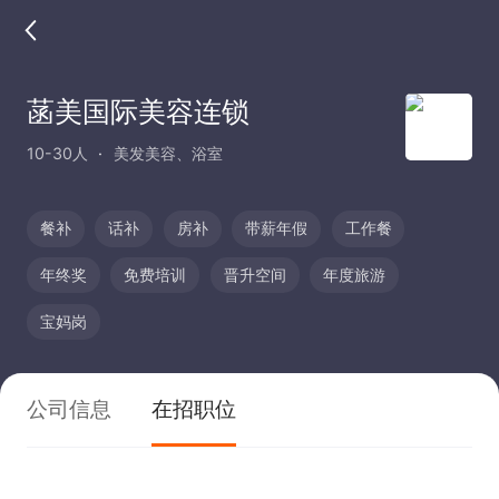
菡美国际美容连锁
10-30人
美发美容、浴室
餐补
话补
房补
带薪年假
工作餐
年终奖
免费培训
晋升空间
年度旅游
宝妈岗
公司信息
在招职位