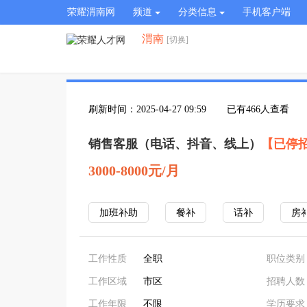
荣耀渭南网
频道
分类信息
手机客户端
渭南
[切换]
刷新时间：2025-04-27 09:59
已有466人查看
销售客服（电话、抖音、线上）
【已停
3000-8000元/月
加班补助
餐补
话补
房
工作性质
全职
职位类别
工作区域
市区
招聘人数
工作年限
不限
学历要求