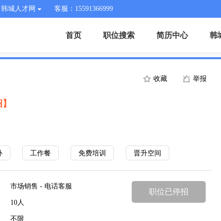
韩城人才网
客服：15591366999
首页
职位搜索
简历中心
韩
收藏
举报
招】
补
工作餐
免费培训
晋升空间
市场销售 - 电话客服
职位已停招
10人
不限