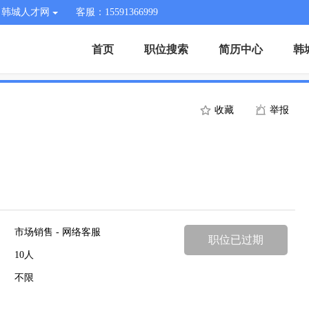
韩城人才网
客服：15591366999
首页
职位搜索
简历中心
韩
收藏
举报
市场销售 - 网络客服
职位已过期
10人
不限