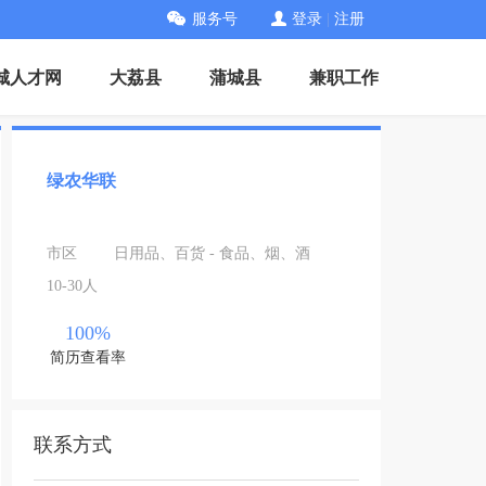
服务号
登录
|
注册
城人才网
大荔县
蒲城县
兼职工作
绿农华联
市区
日用品、百货 - 食品、烟、酒
10-30人
100%
简历查看率
联系方式