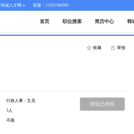
韩城人才网
客服：15591366999
首页
职位搜索
简历中心
韩
收藏
举报
行政人事 - 文员
职位已停招
5人
不限