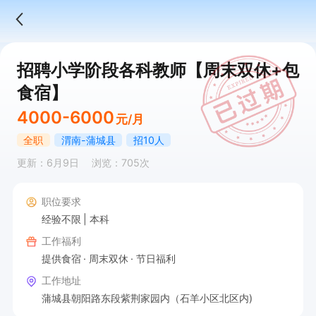
招聘小学阶段各科教师【周末双休+包
食宿】
4000-6000
元/月
全职
渭南-蒲城县
招10人
更新：6月9日
浏览：705次
职位要求
经验不限
本科
工作福利
提供食宿
周末双休
节日福利
工作地址
蒲城县朝阳路东段紫荆家园内（石羊小区北区内)