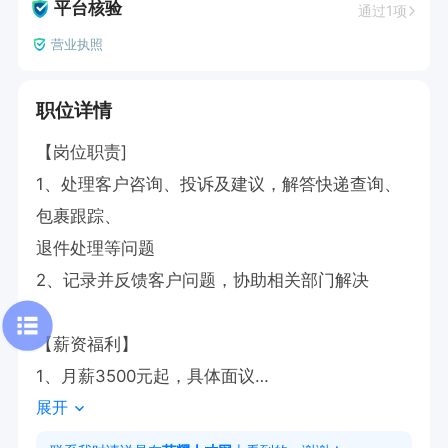
平台核验
通过1项
营业执照
职位详情
【岗位职责]

1、处理客户咨询、投诉及建议，解答快递查询、
包裹跟踪、

退件处理等问题

2、记录并反馈客户问题，协助相关部门解决

【薪资福利】

1、月薪3500元起，具体面议

展开
2、提供完善的培训体系

3、工作时间早八晚六，中间有事可协商调整，月