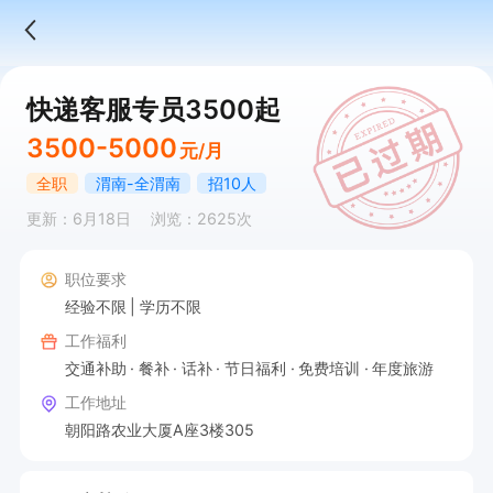
快递客服专员3500起
3500-5000
元/月
全职
渭南-全渭南
招10人
更新：6月18日
浏览：2625次
职位要求
经验不限
学历不限
工作福利
交通补助
餐补
话补
节日福利
免费培训
年度旅游
工作地址
朝阳路农业大厦A座3楼305