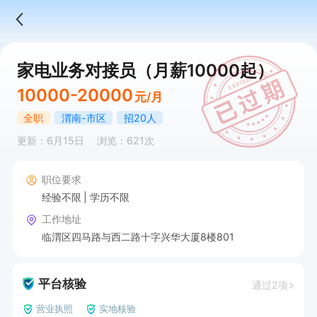
家电业务对接员（月薪10000起）
10000-20000
元/月
全职
渭南-市区
招20人
更新：6月15日
浏览：621次
职位要求
经验不限
学历不限
工作地址
临渭区四马路与西二路十字兴华大厦8楼801
平台核验
通过2项
营业执照
实地核验