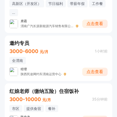
高新区（开发区）
节日福利
带薪年假
工作餐
...
席霜
点击查看
渭南广汽长源新能源汽车销售有限公司
邀约专员
3000-6000
1小时前
元/月
全渭南
经理
点击查看
陕西民途网约车渭南运营中心
红娘老师（缴纳五险）住宿饭补
3000-10000
35分钟前
元/月
市区
提供食宿
餐补
陈忠龙