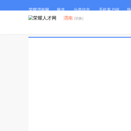
荣耀渭南网
频道
分类信息
手机客户端
韩
渭南
[切换]