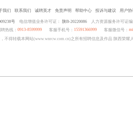
于我们
联系我们
诚聘英才
免责声明
帮助中心
投诉与建议
用户协
09238号
电信增值业务许可证：
陕B-20220086
人力资源服务许可证
0913-8599999
15591366999
mi
招聘热线：
客服手机号：
客服微信号：
不得转载本网站(www.wnrcw.com.cn)之所有招聘信息及作品 陕西