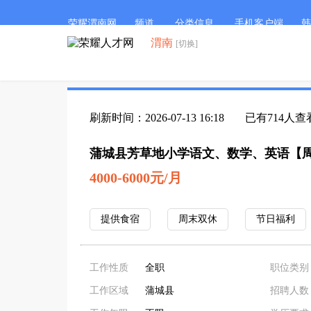
荣耀渭南网
频道
分类信息
手机客户端
韩
渭南
[切换]
刷新时间：2026-07-13 16:18
已有714人查
蒲城县芳草地小学语文、数学、英语【周
4000-6000元/月
提供食宿
周末双休
节日福利
工作性质
全职
职位类别
工作区域
蒲城县
招聘人数