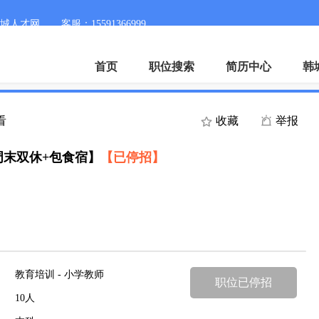
城人才网
客服：15591366999
首页
职位搜索
简历中心
韩
看
收藏
举报
末双休+包食宿】
【已停招】
教育培训 - 小学教师
职位已停招
10人