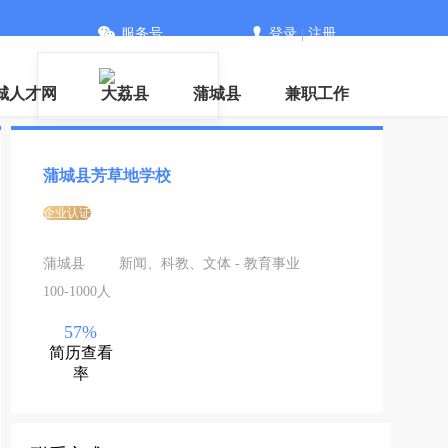
服务号
登录
|
注册
城人才网
大荔县
蒲城县
兼职工作
蒲城县芳草地学校
企业认证
蒲城县
新闻、科教、文体 - 教育事业
100-1000人
57%
简历查看
率