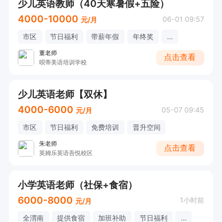
少儿英语教师（40天寒暑假+五险）
4000-10000
06-01 09:57
元/月
市区
节日福利
带薪年假
年终奖
...
董老师
点击查看
呗蒂美语培训学校
少儿英语老师【双休】
4000-6000
05-07 09:45
元/月
市区
节日福利
免费培训
晋升空间
朱老师
点击查看
英姆乐英语吾悦校区
小学英语老师（社保+食宿）
6000-8000
1小时前
元/月
全渭南
提供食宿
加班补助
节日福利
...