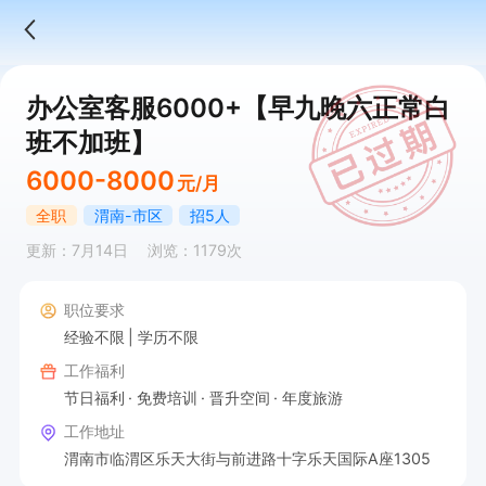
办公室客服6000+【早九晚六正常白
班不加班】
6000-8000
元/月
全职
渭南-市区
招5人
更新：7月14日
浏览：1179次
职位要求
经验不限
学历不限
工作福利
节日福利
免费培训
晋升空间
年度旅游
工作地址
渭南市临渭区乐天大街与前进路十字乐天国际A座1305