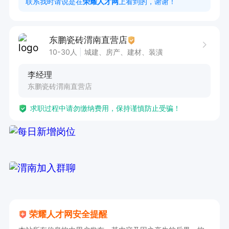
联系我时请说是在
荣耀人才网
上看到的，谢谢！
1、高中以上学历；

2、有相关工作经验者优先；

东鹏瓷砖渭南直营店
3、具有较强的沟通能力及服务意识，吃苦耐劳；

10-30人
城建、房产、建材、装潢
4、年龄42岁以下，身体健康。

李经理
上班时间：9:00-18:00.
东鹏瓷砖渭南直营店
求职过程中请勿缴纳费用，保持谨慎防止受骗！
荣耀人才网安全提醒