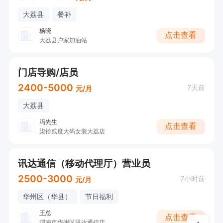
大荔县
餐补
杨晓
点击查看
大荔县户家加油站
门店导购/店员
2400-5000
7天前
元/月
大荔县
冯先生
点击查看
柒拾贰度大码女装大荔店
讯达通信（移动代理厅）营业员
2500-3000
7小时前
元/月
华州区（华县）
节日福利
王总
点击查看
渭南市华州区讯达通信店