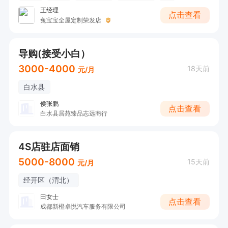
王经理
点击查看
兔宝宝全屋定制荣发店
导购(接受小白）
3000-4000
18天前
元/月
白水县
侯张鹏
点击查看
白水县居苑臻品志远商行
4S店驻店面销
5000-8000
15天前
元/月
经开区（渭北）
田女士
点击查看
成都新橙卓悦汽车服务有限公司