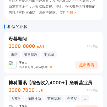
本站所有信息均由用户发布，其内容及因之产生的后果，均
由发布者承担；凡收取服装费、押金、报名费等各种费用的
信息均有欺诈嫌疑，请保持警惕。
立即举报 >
相似的职位
母婴顾问
3000-8000
1小时前
元/月
市区
节日福利
宝妈岗
李女士
点击查看
临渭新万达乐友孕婴童
博科通讯【综合收入4000+】急聘营业员销售
3000-7000
1小时前
元/月
大荔县
加班补助
节日福利
年终奖
...
李先生