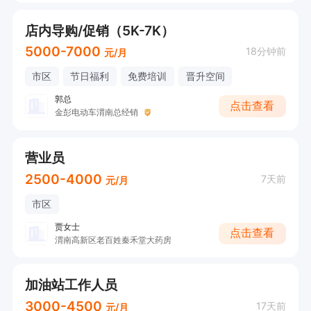
店内导购/促销（5K-7K）
5000-7000
18分钟前
元/月
市区
节日福利
免费培训
晋升空间
郭总
点击查看
金彭电动车渭南总经销
营业员
2500-4000
7天前
元/月
市区
贾女士
点击查看
渭南高新区老百姓秦禾堂大药房
加油站工作人员
3000-4500
17天前
元/月