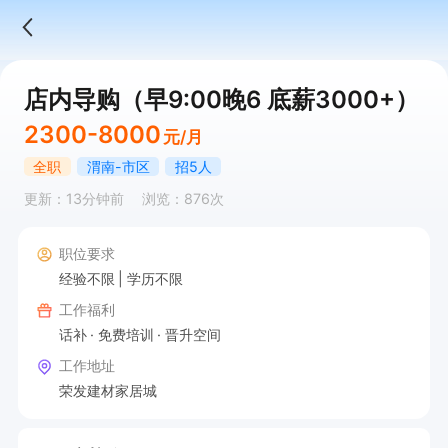
店内导购（早9:00晚6 底薪3000+）
2300-8000
元/月
全职
渭南-市区
招5人
更新：13分钟前
浏览：876次
职位要求
经验不限
学历不限
工作福利
话补
免费培训
晋升空间
工作地址
荣发建材家居城