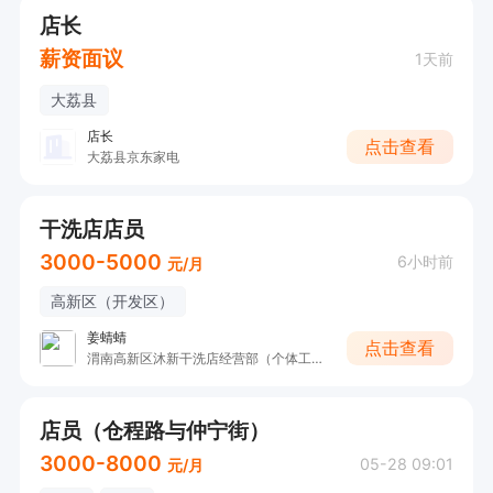
店长
薪资面议
1天前
大荔县
店长
点击查看
大荔县京东家电
干洗店店员
3000-5000
6小时前
元/月
高新区（开发区）
姜蜻蜻
点击查看
渭南高新区沐新干洗店经营部（个体工商户）
店员（仓程路与仲宁街）
3000-8000
05-28 09:01
元/月