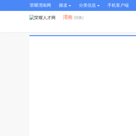
荣耀渭南网
频道
分类信息
手机客户端
渭南
[切换]