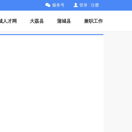
服务号
登录
|
注册
城人才网
大荔县
蒲城县
兼职工作