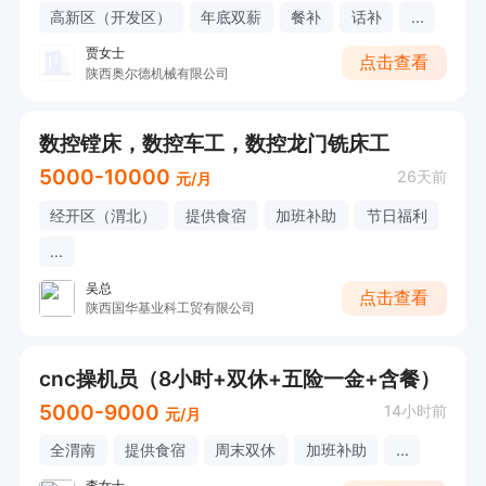
高新区（开发区）
年底双薪
餐补
话补
...
贾女士
点击查看
陕西奥尔德机械有限公司
数控镗床，数控车工，数控龙门铣床工
5000-10000
26天前
元/月
经开区（渭北）
提供食宿
加班补助
节日福利
...
吴总
点击查看
陕西国华基业科工贸有限公司
cnc操机员（8小时+双休+五险一金+含餐）
5000-9000
14小时前
元/月
全渭南
提供食宿
周末双休
加班补助
...
李女士