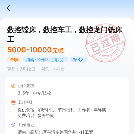
数控镗床，数控车工，数控龙门铣床
工
5000-10000
元/月
全职
渭南-经开区（渭北）
招8人
更新：7月12日
浏览：441次
职位要求
3-5年
中专/技校
工作福利
提供食宿
加班补助
节日福利
工作餐
年终奖
免费培训
晋升空间
工作地址
渭南市高新北区兴渭东路国华基业科工贸