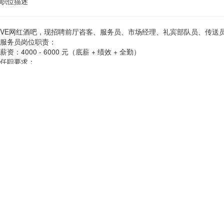
职位描述
VE网红酒吧，现招聘前厅咨客​、服务员​、市场经理​、礼宾部队员、传
服务员​岗位职责：
薪资：4000 - 6000 元（底薪 + 绩效 + 全勤）​
任职要求：​
品行端正，无不良嗜好。​
待人热情，具有强烈的服务意识，能够主动为客户提供优质服务。​
具备一定的应变能力，能够妥善处理客户投诉与突发情况。​
福利待遇：提供食宿，月休 3 天
工作地址
渭南临渭区宏帆广场
荣耀人才网敬告各位求职者：此企业已经过荣耀人才网认证，可放心
1、本站仅提供信息储存平台，所有信息均由用户发布，其内容及因之产
2、凡告知“收取服装费、押金、报名费等各种费用的信息均有欺诈嫌疑
可能感兴趣的职位