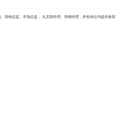
送员、营销总监、市场总监​ 、礼宾部经理、营销经理，所有岗位均提供食
联系
如有不实立即举报
生的后果，均由发布者承担，与本站无关。
，请保持警惕。
我要举报>>>