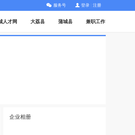
服务号
登录
|
注册
城人才网
大荔县
蒲城县
兼职工作
企业相册