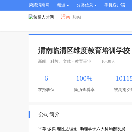
荣耀渭南网
频道
分类信息
手机客户端
渭南
[切换]
渭南临渭区维度教育培训学校
新闻、科教、文体 - 教育事业
10-30人
6
100%
1011
在招职位
简历查看率
被浏览次
公司简介
平等 诚实 理性之理念  助理学子六大科均衡发展