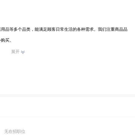
居用品等多个品类，能满足顾客日常生活的各种需求。我们注重商品品
购买。

展开
真诚的服务态度，为顾客提供周到的购物体验。无论是解答顾客疑问，
顾客感受到家一般的温暖。

口碑和稳定的客源，不断发展壮大。我们始终坚持以顾客需求为导向，
个舒适、便捷的购物环境。未来，顺达超市将继续秉承初心，不断提升
无在招职位