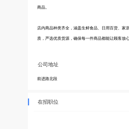
商品。

店内商品种类齐全，涵盖生鲜食品、日用百货、家
质，严选优质货源，确保每一件商品都能让顾客放心
顺达超市拥有一支专业且热情的员工团队，他们以
公司地址
还是协助顾客选购商品，员工们都尽心尽力，力求让
前进路北段
在竞争激烈的市场环境中，顺达超市凭借着良好的
持续优化商品结构和服务质量，努力为顾客打造一
在招职位
自身实力，为广大消费者带来更多的实惠与便利。