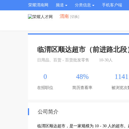
荣耀渭南网
频道
分类信息
手机客户端
渭南
[切换]
临渭区顺达超市（前进路北段
日用品、百货 - 百货批发零售
10-30人
0
48%
1141
在招职位
简历查看率
被浏览次
公司简介
临渭区顺达超市，是一家规模为 10 - 30 人的