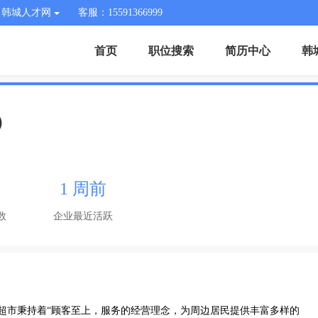
韩城人才网
客服：15591366999
首页
职位搜索
简历中心
韩
）
1 周前
数
企业最近活跃
超市。超市秉持着“顾客至上，服务的经营理念，为周边居民提供丰富多样的