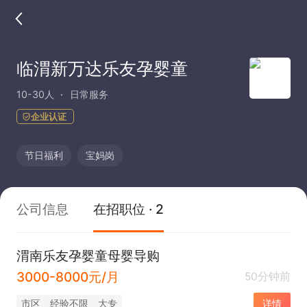
临渭新万达乐友孕婴童
10-30人
日常服务
企业认证
节日福利
宝妈岗
公司信息
在招职位 · 2
渭南乐友孕婴童母婴导购
3000-8000元/月
50分钟前
市区
经验不限
大专
详情