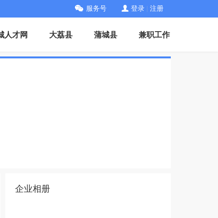
服务号
登录
|
注册
城人才网
大荔县
蒲城县
兼职工作
企业相册