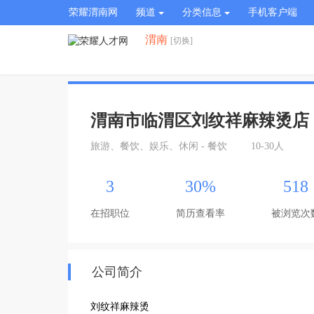
荣耀渭南网
频道
分类信息
手机客户端
渭南
[切换]
渭南市临渭区刘纹祥麻辣烫店
旅游、餐饮、娱乐、休闲 - 餐饮
10-30人
3
30%
518
在招职位
简历查看率
被浏览次
公司简介
刘纹祥麻辣烫