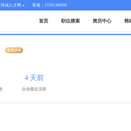
韩城人才网
客服：15591366999
首页
职位搜索
简历中心
韩
企业认证
4 天前
数
企业最近活跃