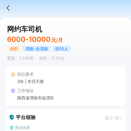
网约车司机
6000-10000
元/月
全职
渭南-全渭南
招10人
更新：1小时前
浏览：7131次
职位要求
3年
学历不限
工作地址
陕西省渭南市临渭区
平台核验
通过1项
营业执照