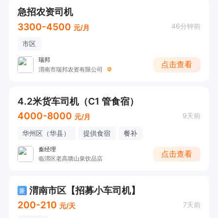
急招农资司机
3300-4500
46分钟前
元/月
市区
瑞邦
点击查看
渭南市瑞邦农资有限公司
4.2米货车司机（C1 管食宿）
4000-8000
9天前
元/月
华州区（华县）
提供食宿
餐补
秦经理
点击查看
临渭区老高塘山泉饮品店
渭南市区【招募小车司机】
兼
200-210
7天前
元/天