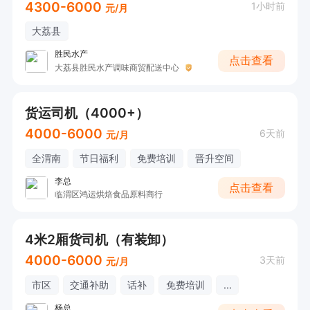
4300-6000
1小时前
元/月
大荔县
胜民水产
点击查看
大荔县胜民水产调味商贸配送中心
货运司机（4000+）
4000-6000
6天前
元/月
全渭南
节日福利
免费培训
晋升空间
李总
点击查看
临渭区鸿运烘焙食品原料商行
4米2厢货司机（有装卸）
4000-6000
3天前
元/月
市区
交通补助
话补
免费培训
...
杨总