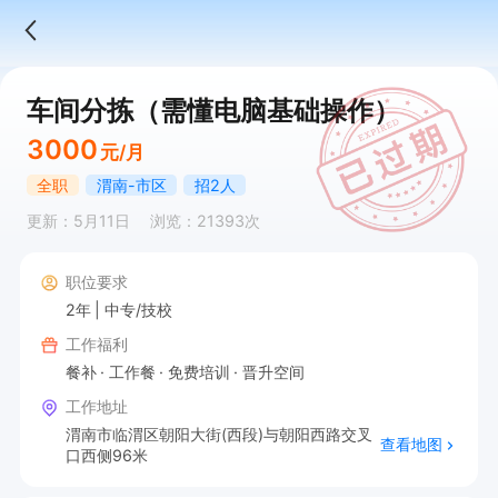
车间分拣（需懂电脑基础操作）
3000
元/月
全职
渭南-市区
招2人
更新：5月11日
浏览：21393次
职位要求
2年
中专/技校
工作福利
餐补
工作餐
免费培训
晋升空间
工作地址
渭南市临渭区朝阳大街(西段)与朝阳西路交叉
查看地图
口西侧96米