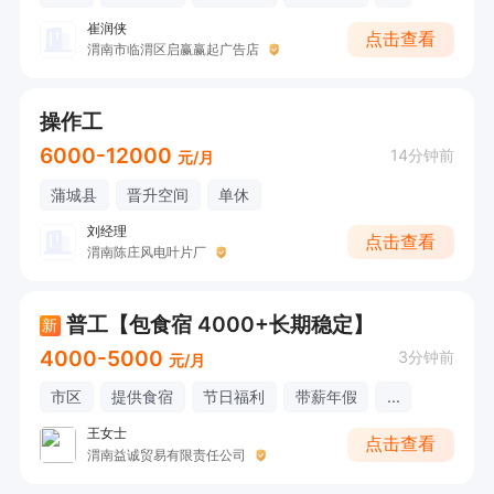
崔润侠
点击查看
渭南市临渭区启赢赢起广告店
操作工
6000-12000
14分钟前
元/月
蒲城县
晋升空间
单休
刘经理
点击查看
渭南陈庄风电叶片厂
普工【包食宿 4000+长期稳定】
新
4000-5000
3分钟前
元/月
市区
提供食宿
节日福利
带薪年假
...
王女士
点击查看
渭南益诚贸易有限责任公司