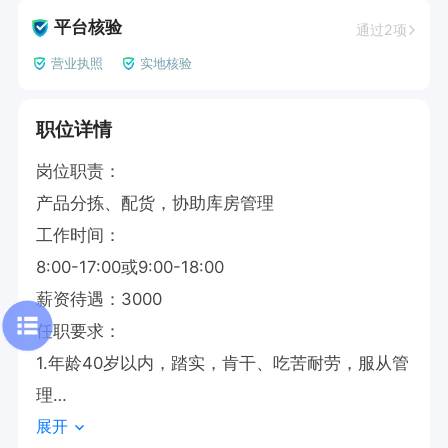
平台核验
通过2项
营业执照
实地核验
职位详情
岗位职责：

产品分拣、配货，协助库房管理

工作时间：

8:00-17:00或9:00-18:00

薪资待遇：3000

任职要求：

1.年龄40岁以内，踏实，肯干、吃苦耐劳，服从管
理

展开
2.工作认真，负责，执行力强
