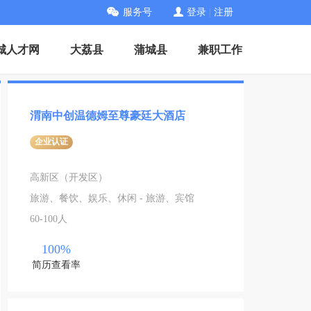
服务号
登录
|
注册
城人才网
大荔县
蒲城县
兼职工作
渭南中创温德姆至尊豪廷大酒店
企业认证
高新区（开发区）
旅游、餐饮、娱乐、休闲 - 旅游、宾馆
60-100人
100%
简历查看率