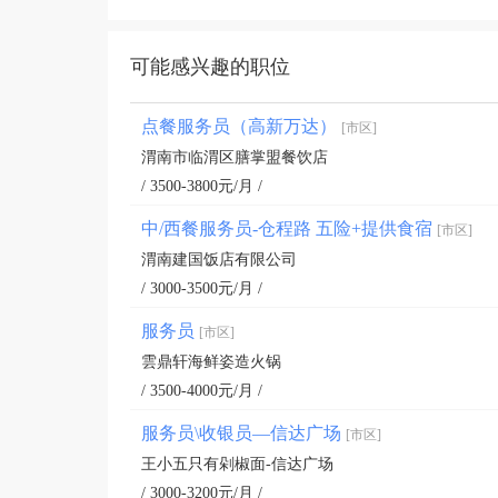
可能感兴趣的职位
点餐服务员（高新万达）
[市区]
渭南市临渭区膳掌盟餐饮店
/ 3500-3800元/月 /
中/西餐服务员-仓程路 五险+提供食宿
[市区]
渭南建国饭店有限公司
/ 3000-3500元/月 /
服务员
[市区]
雲鼎轩海鲜姿造火锅
/ 3500-4000元/月 /
服务员\收银员—信达广场
[市区]
王小五只有剁椒面-信达广场
/ 3000-3200元/月 /