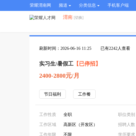
荣耀渭南网
频道
分类信息
手机客户端
渭南
[切换]
刷新时间：2026-06-16 11:25
已有2242人查看
实习生/暑假工
【已停招】
2400-2800元/月
节日福利
工作餐
工作性质
全职
职位类别
工作区域
高新区（开发区）
招聘人数
工作年限
不限
学历要求