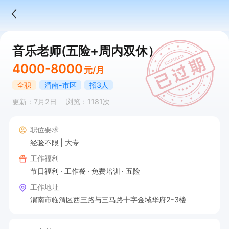
音乐老师(五险+周内双休）
4000-8000
元/月
全职
渭南-市区
招3人
更新：7月2日
浏览：1181次
职位要求
经验不限
大专
工作福利
节日福利
工作餐
免费培训
五险
工作地址
渭南市临渭区西三路与三马路十字金域华府2-3楼