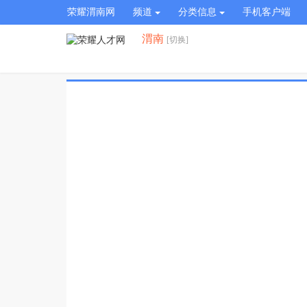
荣耀渭南网
频道
分类信息
手机客户端
渭南
[切换]