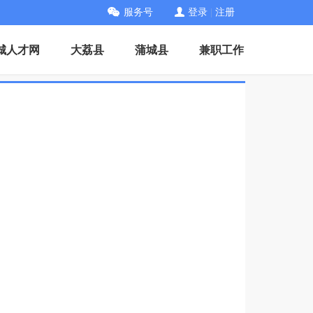
服务号
登录
|
注册
城人才网
大荔县
蒲城县
兼职工作