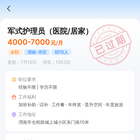
军式护理员（医院/居家）
4000-7000
元/月
全职
渭南-市区
招10人
更新：7月10日
浏览：1053次
职位要求
经验不限
学历不限
工作福利
加班补助
话补
工作餐
年终奖
晋升空间
年度旅游
工作地址
渭南市仓程路城上城小区东门南10米