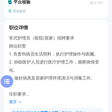
平台核验
通过1项
营业执照
职位详情
军式护理员（医院/居家）招聘要求

岗位职责

1. 负责伤病员生活照料，执行护理操作与医嘱。

2. 协助医护人员进行医疗护理工作，观察病情变
化。

3. 做好病房及居家护理环境清洁与消毒工作。

任职要求

展开
1. 具备良好沟通能力，服务意识强，耐心细心。

2. 有医院或居家护理经验者优先。
