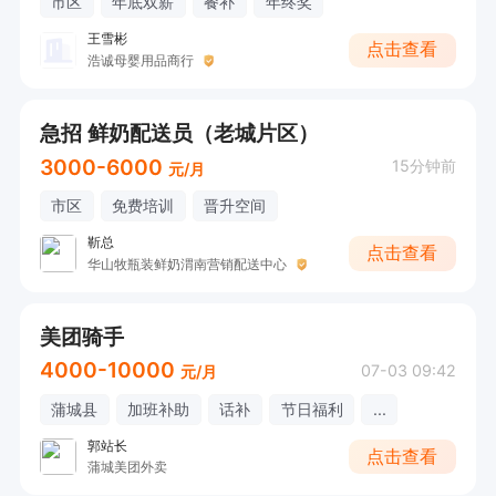
市区
年底双薪
餐补
年终奖
王雪彬
点击查看
浩诚母婴用品商行
急招 鲜奶配送员（老城片区）
3000-6000
15分钟前
元/月
市区
免费培训
晋升空间
靳总
点击查看
华山牧瓶装鲜奶渭南营销配送中心
美团骑手
4000-10000
07-03 09:42
元/月
蒲城县
加班补助
话补
节日福利
...
郭站长
点击查看
蒲城美团外卖