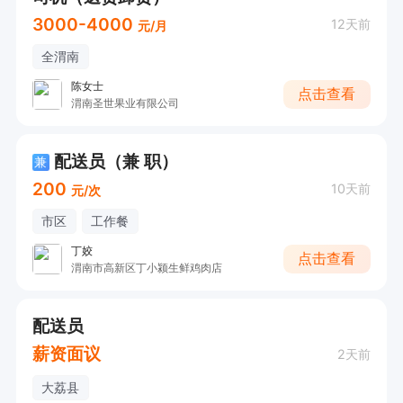
3000-4000
12天前
元/月
全渭南
陈女士
点击查看
渭南圣世果业有限公司
配送员（兼 职）
兼
200
10天前
元/次
市区
工作餐
丁姣
点击查看
渭南市高新区丁小颍生鲜鸡肉店
配送员
薪资面议
2天前
大荔县