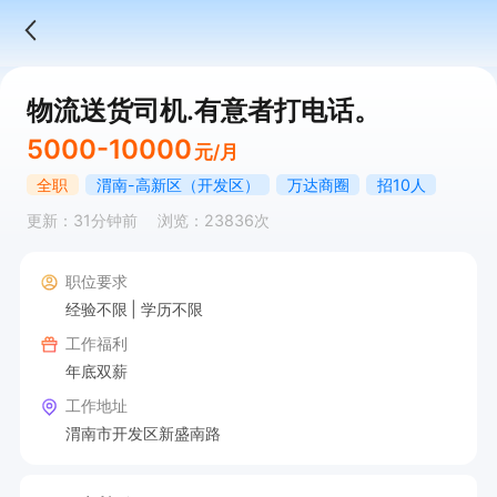
物流送货司机.有意者打电话。
5000-10000
元/月
全职
渭南-高新区（开发区）
万达商圈
招10人
更新：31分钟前
浏览：23836次
职位要求
经验不限
学历不限
工作福利
年底双薪
工作地址
渭南市开发区新盛南路