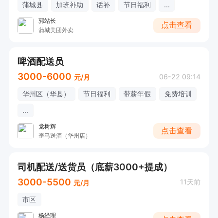
蒲城县
加班补助
话补
节日福利
...
郭站长
点击查看
蒲城美团外卖
啤酒配送员
3000-6000
06-22 09:14
元/月
华州区（华县）
节日福利
带薪年假
免费培训
...
党树辉
点击查看
歪马送酒（华州店）
司机配送/送货员（底薪3000+提成）
3000-5500
11天前
元/月
市区
杨经理