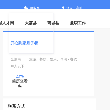
服务号
登录
|
注册
城人才网
大荔县
蒲城县
兼职工作
开心到家月子餐
全渭南
旅游、餐饮、娱乐、休闲 - 餐饮
10人以下
23%
简历查看
率
联系方式