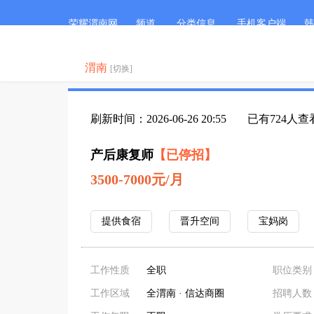
荣耀渭南网
频道
分类信息
手机客户端
韩
渭南
[切换]
刷新时间：2026-06-26 20:55
已有724人查
产后康复师
【已停招】
3500-7000元/月
提供食宿
晋升空间
宝妈岗
工作性质
全职
职位类别
工作区域
全渭南 · 信达商圈
招聘人数