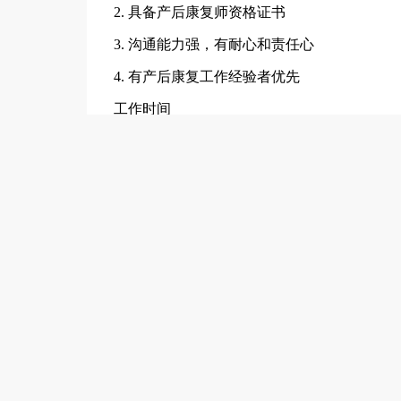
2. 具备产后康复师资格证书
3. 沟通能力强，有耐心和责任心
4. 有产后康复工作经验者优先
工作时间
做六休一，8：00-18:00 （具体可协商）
三贤路与胜利
工作地址
荣耀人才网敬告各位求职者：此企业已经过荣
1、本站仅提供信息储存平台，所有信息均由