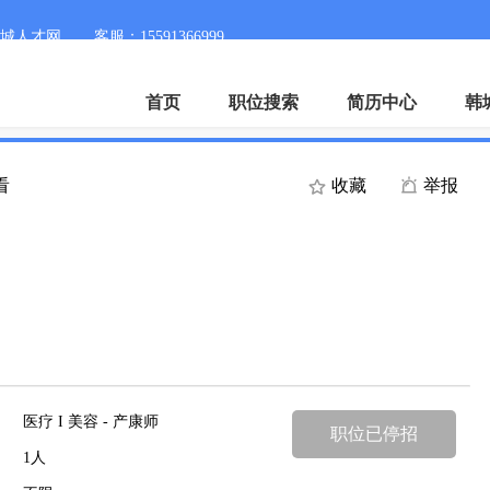
城人才网
客服：15591366999
首页
职位搜索
简历中心
韩
看
收藏
举报
医疗 I 美容 - 产康师
职位已停招
1人