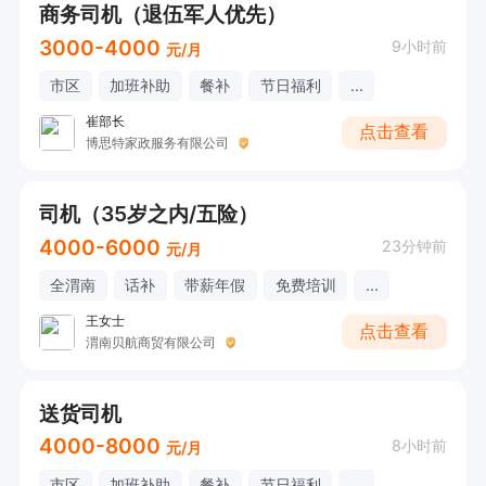
商务司机（退伍军人优先）
3000-4000
9小时前
元/月
市区
加班补助
餐补
节日福利
...
崔部长
点击查看
博思特家政服务有限公司
司机（35岁之内/五险）
4000-6000
23分钟前
元/月
全渭南
话补
带薪年假
免费培训
...
王女士
点击查看
渭南贝航商贸有限公司
送货司机
4000-8000
8小时前
元/月
市区
加班补助
餐补
节日福利
...