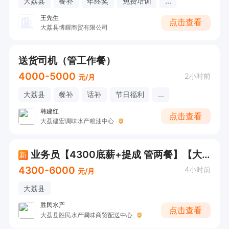
大荔县
餐补
年终奖
免费培训
...
王先生
点击查看
大荔县博耀商贸有限公司
送货司机（管工作餐）
4000-5000
2小时前
元/月
大荔县
餐补
话补
节日福利
...
韩建红
点击查看
大荔建宏调味水产粮油中心
业务员【4300底薪+提成 管两餐】【大荔县城】
新
4300-6000
4小时前
元/月
大荔县
胜民水产
点击查看
大荔县胜民水产调味商贸配送中心