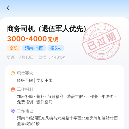
商务司机（退伍军人优先）
3000-4000
元/月
全职
渭南-市区
招5人
更新：7月10日
浏览：4401次
职位要求
经验不限
学历不限
工作福利
加班补助
餐补
节日福利
带薪年假
工作餐
年终奖
免费培训
晋升空间
工作地址
渭南市临渭区东风街与六泉路十字西北角壳牌加油站对面
盈泰珑宸4楼