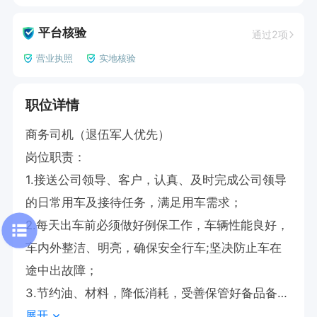
平台核验
通过2项
营业执照
实地核验
职位详情
商务司机（退伍军人优先）

岗位职责：

1.接送公司领导、客户，认真、及时完成公司领导
的日常用车及接待任务，满足用车需求；

2.每天出车前必须做好例保工作，车辆性能良好，
车内外整洁、明亮，确保安全行车;坚决防止车在
途中出故障；

3.节约油、材料，降低消耗，受善保管好备品备
展开
件；
