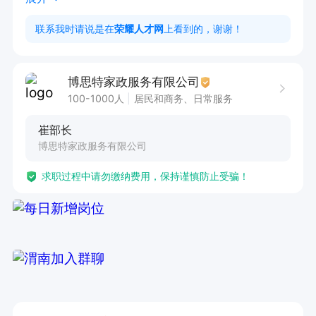
4.认真填写车辆档案，对车辆事故、违章、损坏等
联系我时请说是在
荣耀人才网
上看到的，谢谢！
异常情况及时汇报。如实记录车辆运行情况(加
油、公里数、停车费、通行费等)，协助行政对车
博思特家政服务有限公司
辆运行里程和耗油情况进行统计分析，提出降低成
100-1000人
居民和商务、日常服务
本的建议；

崔部长
5.定期做好车辆的检修、清洁保养工作，保持车辆
博思特家政服务有限公司
运行良好，安全行驶；

求职过程中请勿缴纳费用，保持谨慎防止受骗！
6.及时提醒行政办理车辆保险等事宜；

7.年检、维修、保养等事宜的处理；

8.根据公司领导宴请安排，提供礼貌周到的客户招
待餐饮服务；

薪资：面议