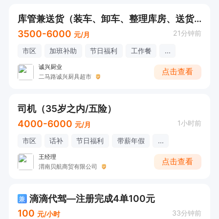
库管兼送货（装车、卸车、整理库房、送货）
3500-6000
21分钟前
元/月
市区
加班补助
节日福利
工作餐
...
诚兴厨业
点击查看
二马路诚兴厨具超市
司机（35岁之内/五险）
4000-6000
1小时前
元/月
市区
话补
节日福利
带薪年假
...
王经理
点击查看
渭南贝航商贸有限公司
滴滴代驾—注册完成4单100元
兼
100
33分钟前
元/小时