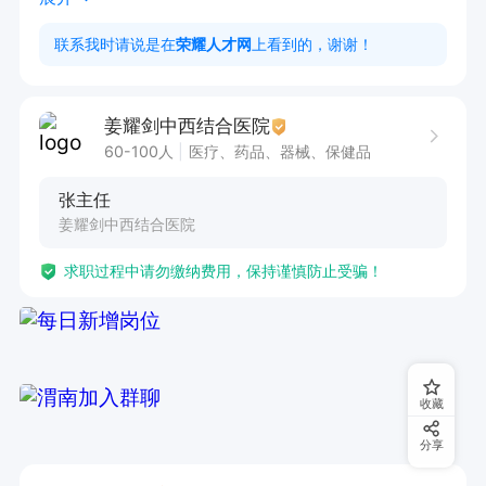
联系我时请说是在
荣耀人才网
上看到的，谢谢！
任职要求：

1. 持有康复治疗师资格证书。

姜耀剑中西结合医院
2. 具备扎实的康复医学专业知识。

60-100人
医疗、药品、器械、保健品
3. 拥有良好的沟通能力与服务意识

张主任
4.专科及以上学历，2年以上相关工作经验，踏实
姜耀剑中西结合医院
肯干.积极向上.
求职过程中请勿缴纳费用，保持谨慎防止受骗！
收藏
分享