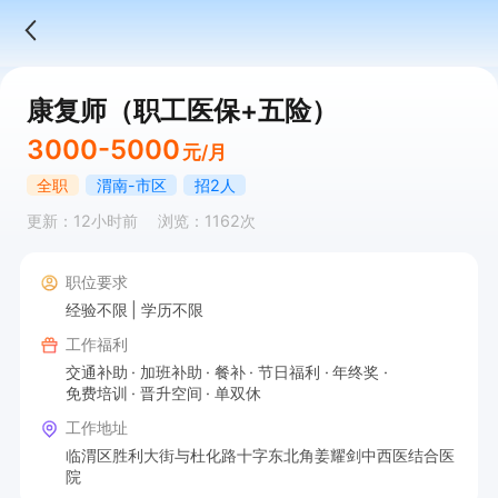
康复师（职工医保+五险）
3000-5000
元/月
全职
渭南-市区
招2人
更新：12小时前
浏览：1162次
职位要求
经验不限
学历不限
工作福利
交通补助
加班补助
餐补
节日福利
年终奖
免费培训
晋升空间
单双休
工作地址
临渭区胜利大街与杜化路十字东北角姜耀剑中西医结合医
院