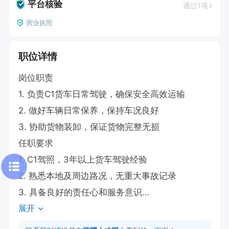
平台核验
通过1项
营业执照
职位详情
岗位职责

1. 负责C1货车日常驾驶，确保安全高效运输

2. 做好车辆日常保养，保持车况良好

3. 协助货物装卸，保证货物完整无损

任职要求

1. C1驾照，3年以上货车驾驶经验

2. 熟悉本地及周边路况，无重大事故记录

3. 具备良好的责任心和服务意识

展开
工作时间

08:00-20:00 （具体可协商）