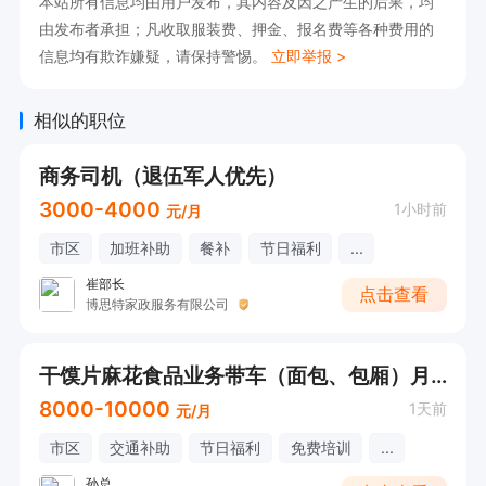
本站所有信息均由用户发布，其内容及因之产生的后果，均
由发布者承担；凡收取服装费、押金、报名费等各种费用的
信息均有欺诈嫌疑，请保持警惕。
立即举报 >
相似的职位
商务司机（退伍军人优先）
3000-4000
1小时前
元/月
市区
加班补助
餐补
节日福利
...
崔部长
点击查看
博思特家政服务有限公司
干馍片麻花食品业务带车（面包、包厢）月8000起
8000-10000
1天前
元/月
市区
交通补助
节日福利
免费培训
...
孙总