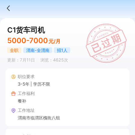
C1货车司机
5000-7000
元/月
全职
渭南-全渭南
招1人
更新：7月11日
浏览：4625次
职位要求
3-5年
学历不限
工作福利
餐补
工作地址
渭南市临渭区槐衙八组