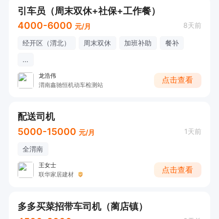
引车员（周末双休+社保+工作餐）
4000-6000
8天前
元/月
经开区（渭北）
周末双休
加班补助
餐补
...
龙浩伟
点击查看
渭南鑫驰恒机动车检测站
配送司机
5000-15000
1天前
元/月
全渭南
王女士
点击查看
联华家居建材
多多买菜招带车司机（蔺店镇）