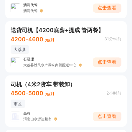
滴滴代驾
点击查看
滴滴代驾
送货司机【4200底薪+提成 管两餐】
4200-4600
31分钟前
元/月
大荔县
石经理
点击查看
大荔县胜民水产调味商贸配送中心
司机（4米2货车 带装卸）
4500-5000
2小时前
元/月
市区
高总
点击查看
渭南山水源达超市