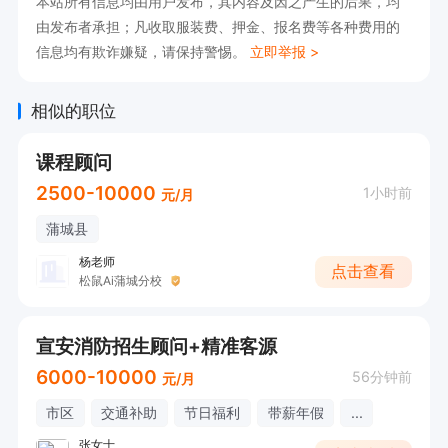
本站所有信息均由用户发布，其内容及因之产生的后果，均
由发布者承担；凡收取服装费、押金、报名费等各种费用的
信息均有欺诈嫌疑，请保持警惕。
立即举报 >
相似的职位
课程顾问
2500-10000
1小时前
元/月
蒲城县
杨老师
点击查看
松鼠Ai蒲城分校
宣安消防招生顾问+精准客源
6000-10000
56分钟前
元/月
市区
交通补助
节日福利
带薪年假
...
张女士