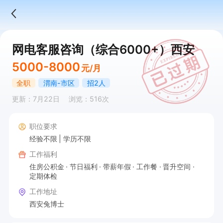
网电客服咨询（综合6000+）西安
5000-8000
元/月
全职
渭南-市区
招2人
更新：7月22日
浏览：516次
职位要求
经验不限
学历不限
工作福利
住房公积金
节日福利
带薪年假
工作餐
晋升空间
定期体检
工作地址
西安兔博士