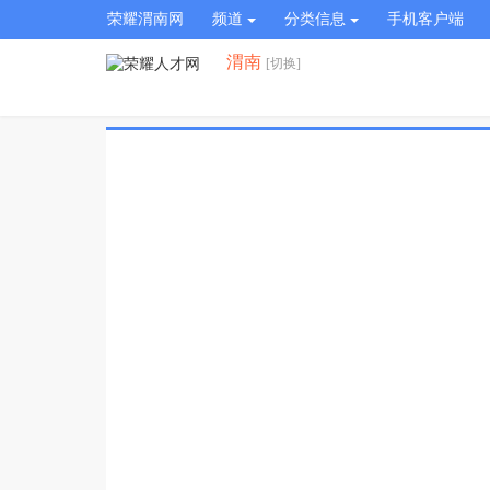
荣耀渭南网
频道
分类信息
手机客户端
渭南
[切换]