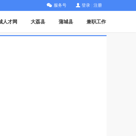
服务号
登录
|
注册
城人才网
大荔县
蒲城县
兼职工作