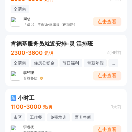
全渭南
周总
点击查看
「骉记」羊杂汤·豆腐菜（南塘路）
肯德基服务员就近安排-灵 活排班
2300-3600
2小时前
元/月
全渭南
住房公积金
节日福利
带薪年假
...
李经理
点击查看
百胜餐饮
小时工
兼
1100-3000
1天前
元/月
市区
工作餐
免费培训
晋升空间
李老板
点击查看