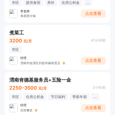
市区
提供食宿
房补
住房公积金
...
李老师
点击查看
海底捞火锅
煮菜工
3200
41分钟前
元/月
市区
经理
点击查看
渭南市临渭区刘纹祥麻辣烫店
渭南肯德基服务员+五险一金
2250-3500
2小时前
元/月
市区
住房公积金
节日福利
带薪年假
...
经理
点击查看
百胜餐饮