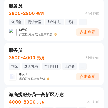
服务员
2600-2800
47分钟前
元/月
全渭南
提供食宿
加班补助
餐补
...
闫经理
点击查看
鲜王记.海鲜.纸包鱼高新店
服务员
3500-4000
31分钟前
元/月
市区
加班补助
节日福利
工作餐
...
路女士
点击查看
雲鼎轩海鲜姿造火锅
海底捞服务员—高新区万达
4000-8000
2小时前
元/月