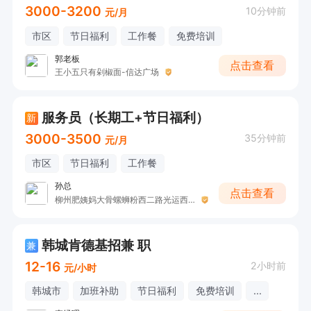
3000-3200
10分钟前
元/月
市区
节日福利
工作餐
免费培训
郭老板
点击查看
王小五只有剁椒面-信达广场
服务员（长期工+节日福利）
新
3000-3500
35分钟前
元/月
市区
节日福利
工作餐
孙总
点击查看
柳州肥姨妈大骨螺蛳粉西二路光运西岳店
韩城肯德基招兼 职
兼
12-16
2小时前
元/小时
韩城市
加班补助
节日福利
免费培训
...