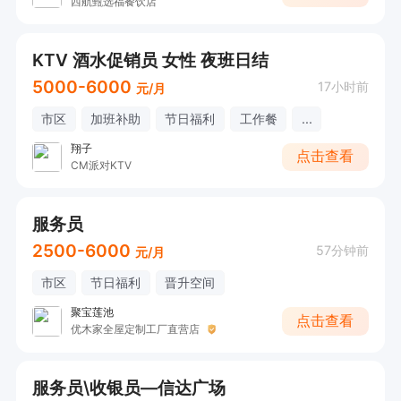
西航甄选福餐饮店
KTV 酒水促销员 女性 夜班日结
5000-6000
17小时前
元/月
市区
加班补助
节日福利
工作餐
...
翔子
点击查看
CM派对KTV
服务员
2500-6000
57分钟前
元/月
市区
节日福利
晋升空间
聚宝莲池
点击查看
优木家全屋定制工厂直营店
服务员\收银员—信达广场