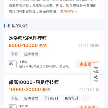
由发布者承担；凡收取服装费、押金、报名费等各种费用的
信息均有欺诈嫌疑，请保持警惕。
立即举报 >
相似的职位
足浴师/SPA理疗师
9000-10000
05-22 09:59
元/月
市区
提供食宿
王店长
点击查看
秘地·HIFI影院式足浴SPA潮玩（新洲PLUS店）
收藏
保底10000+聘足疗技师
分享
10000-20000
05-21 09:19
元/月
市区
提供食宿
节日福利
免费培训
...
李经理