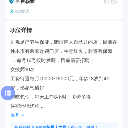
平台核验
通过1项
营业执照
职位详情
正规足疗养生保健，咱渭南人自己开的店，目前在
神木市有两家连锁门店，生意红火，薪资有保障
 ，每月16号按时发薪，目前需要招聘：                          

女技师10名

工资待遇每月10000-15000元，年龄18岁到40
岁，形象气质好

包吃包住，每天工作8小时，多劳多得

住宿环境优雅 

展开
工作地址:神木市柠条塔大矿桥下杨氏足道

老板是咱渭南人，请大家放心联系！
联系我时请说是在
荣耀人才网
上看到的，谢谢！