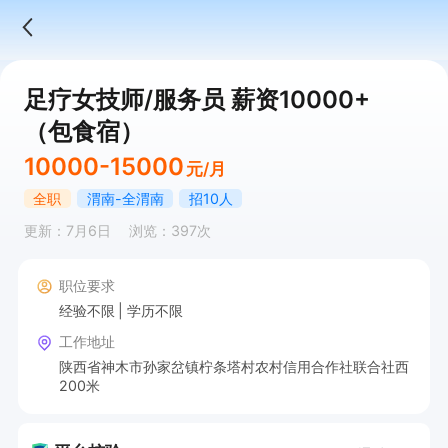
足疗女技师/服务员 薪资10000+
（包食宿）
10000-15000
元/月
全职
渭南-全渭南
招10人
更新：7月6日
浏览：397次
职位要求
经验不限
学历不限
工作地址
陕西省神木市孙家岔镇柠条塔村农村信用合作社联合社西
200米