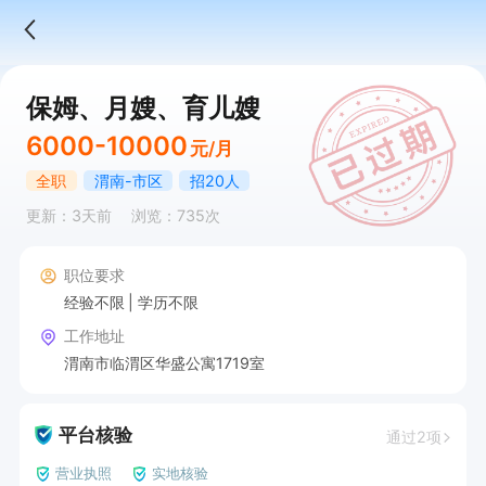
保姆、月嫂、育儿嫂
6000-10000
元/月
全职
渭南-市区
招20人
更新：3天前
浏览：735次
职位要求
经验不限
学历不限
工作地址
渭南市临渭区华盛公寓1719室
平台核验
通过2项
营业执照
实地核验