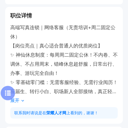
职位详情
高端写真连锁｜网络客服（无责培训+周二固定公
休）​    

【岗位亮点｜真心适合普通人的优质岗位】​        

✨ 神仙休息制度：每周周二固定公休！不内卷、不
调休、不占用周末，错峰休息超舒服，日常出行、
办事、游玩完全自由！​      

✨ 零基础零门槛：无需客服经验、无需行业阅历！
应届生、转行小白、职场新人全部接纳，真正轻松
展开
上岗，无压力试岗​      

✨ 全程专业带薪培训：入职一对一手把手教学，完
联系我时请说是在
荣耀人才网
上看到的，谢谢！
整话术体系、工作流程、产品知识全部免费教，有