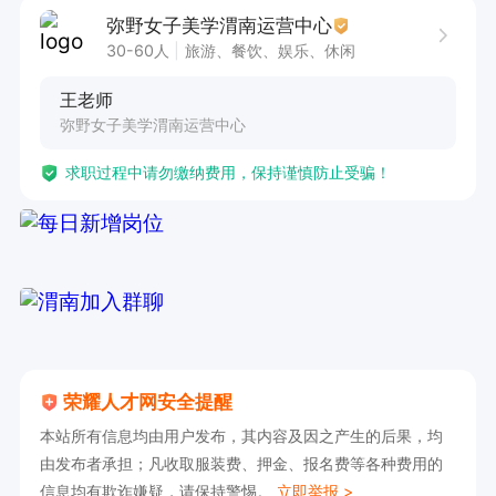
人带、有人教、有人帮，快速上手赚钱​      

弥野女子美学渭南运营中心
✨ 薪资稳定可观：月薪4000-8000元，多劳多
30-60人
旅游、餐饮、娱乐、休闲
得，收入透明无套路，努力就有高回报，不画大
王老师
饼！​      

弥野女子美学渭南运营中心
✨ 高端品牌平台：全国连锁高端写真品牌，客源稳
求职过程中请勿缴纳费用，保持谨慎防止受骗！
定、口碑优质、流量充足，不用自己辛苦拓客，轻
松对接客户即可！​    

【工作内容｜简单轻松，无销售压力】​       

 1、主要负责线上平台咨询接待，通过文字、消息
回复客户关于写真套餐、风格、价格、拍摄流程、
档期预约等基础问题；​      

2、记录客户信息，跟进意向客户，协助客户预约
荣耀人才网安全提醒
拍摄档期，维护良好的客户沟通体验；​      

本站所有信息均由用户发布，其内容及因之产生的后果，均
3、无需外出、无需地推、无需高强度电话沟通，
由发布者承担；凡收取服装费、押金、报名费等各种费用的
信息均有欺诈嫌疑，请保持警惕。
立即举报 >