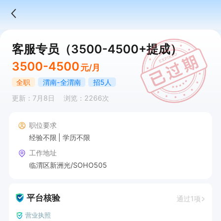
客服专员（3500-4500+提成）
3500-4500
元/月
全职
渭南-全渭南
招5人
更新：7月8日
浏览：2266次
职位要求
经验不限
学历不限
工作地址
临渭区新洲光/SOHO505
平台核验
通过1项
营业执照