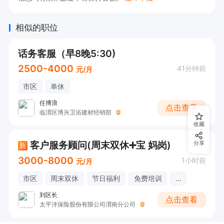
全程线上办公，室内坐班轻松舒适；​      

4、配合团队完成日常基础工作，维护门店线上咨
相似的职位
询渠道。​    

【任职要求｜宽松友好，人人可试】​        

话务客服（早8晚5:30)
1、18-35岁，学历不限、经验不限，零基础小
2500-4000
41分钟前
元/月
白、应届生、宝妈、转行求职者均可；​      

市区
单休
2、熟练使用手机/电脑打字，沟通温柔有耐心，情
任博浪
点击查看
商在线，对待客户认真负责；​      

临渭区博兴卫浴建材经销部
收藏
3、工作踏实稳定，积极好学，服从团队安排，想
长期稳定赚钱、踏实发展；​      

客户服务顾问(周末双休➕宝 妈岗)
分享
新
3000-8000
4、热爱美业、喜欢摄影、擅长线上沟通者优先，
1小时前
元/月
无经验也可免费培养！​    

市区
周末双休
节日福利
免费培训
...
【我们的福利｜诚意招人，拒绝套路】​        

刘区长
点击查看
太平洋保险股份有限公司渭南分公司
✅ 固定公休：每周二固定休息，月休稳定，告别随