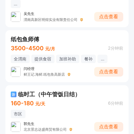
...
吴先生
点击查看
渭南高新区明煌实业有限责任公司
纸包鱼师傅
3500-4500
2分钟前
元/月
全渭南
提供食宿
加班补助
餐补
...
闫经理
点击查看
鲜王记.海鲜.纸包鱼高新店
临时工（中午管饭日结）
兼
160-180
6分钟前
元/天
市区
郭先生
点击查看
北京景志达盛商贸有限公司