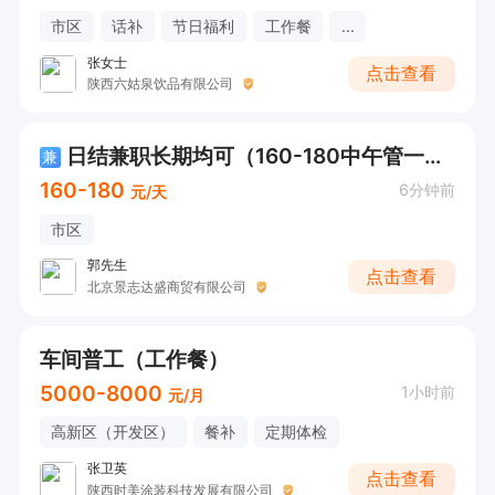
市区
话补
节日福利
工作餐
...
张女士
点击查看
陕西六姑泉饮品有限公司
日结兼职长期均可（160-180中午管一顿餐）
兼
160-180
6分钟前
元/天
市区
郭先生
点击查看
北京景志达盛商贸有限公司
车间普工（工作餐）
5000-8000
1小时前
元/月
高新区（开发区）
餐补
定期体检
张卫英
点击查看
陕西时美涂装科技发展有限公司