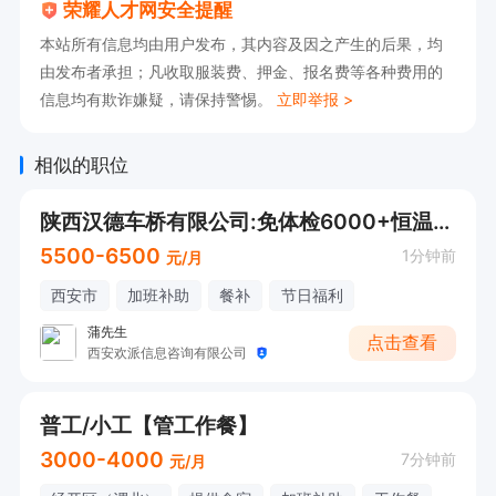
荣耀人才网安全提醒
流站下车向西 20 米红绿灯右转 50 米即到）。

本站所有信息均由用户发布，其内容及因之产生的后果，均
期待您的加入，共创美好未来！

由发布者承担；凡收取服装费、押金、报名费等各种费用的
信息均有欺诈嫌疑，请保持警惕。
立即举报 >
上班时间：7:30-18:30
相似的职位
陕西汉德车桥有限公司:免体检6000+恒温车间电子厂+纯坐岗+餐补4人间住宿
5500-6500
1分钟前
元/月
西安市
加班补助
餐补
节日福利
蒲先生
点击查看
西安欢派信息咨询有限公司
普工/小工【管工作餐】
3000-4000
7分钟前
元/月