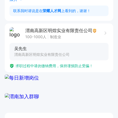
薪资福利

联系我时请说是在
荣耀人才网
上看到的，谢谢！
- 薪资结构：底薪 + 岗位考核工资（岗位津贴 +
 技术津贴评级）+ 绩效工资，转正后综合月薪 42
渭南高新区明煌实业有限责任公司
00 - 5500+。

100-1000人
制造业
- 福利待遇：提供免费工作餐（两餐），统一安排
吴先生
住宿（四人一间，含洗澡间、独立卫生间、等设
渭南高新区明煌实业有限责任公司
施），上六休一，享受国家法定节假日等福利，统
求职过程中请勿缴纳费用，保持谨慎防止受骗！
一购买保险。

面试时间：

周一至周六   上午 08：00 - 11：00，

                      下午 13：30 - 17：30

有意者携带本人身份证原件到公司保安室登记面
试。公司地址：渭南高新区南区石泉路 20 号（市
内乘 1 路公交车往高新区方向东风大街西段容厦物