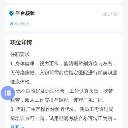
平台核验
通过1项
营业执照
职位详情
任职要求

1. 身体健康，视力正常，能清晰辨别方位与左右，
无传染病史。入职前需前往指定医院进行岗前职业
健康体检。

2. 无不良嗜好及违法记录，工作认真负责，吃苦
耐劳，服从工作安排与调配，遵守厂规厂纪。

3. 有鞋厂生产操作经验者优先。新员工需通过岗
前培训方可上岗，试用期满考核合格可转正为初级
展开
技工，享受岗位技术津贴。
