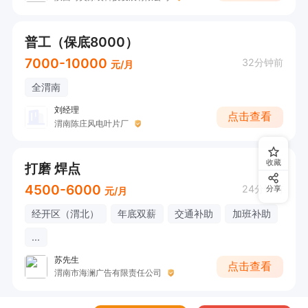
普工（保底8000）
7000-10000
32分钟前
元/月
全渭南
刘经理
点击查看
渭南陈庄风电叶片厂
收藏
打磨 焊点
4500-6000
24分钟前
分享
元/月
经开区（渭北）
年底双薪
交通补助
加班补助
...
苏先生
点击查看
渭南市海澜广告有限责任公司