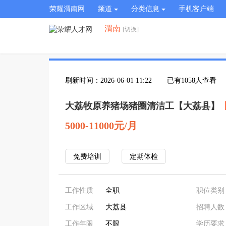
荣耀渭南网
频道
分类信息
手机客户端
渭南
[切换]
刷新时间：2026-06-01 11:22
已有1058人查看
大荔牧原养猪场猪圈清洁工【大荔县】
5000-11000元/月
免费培训
定期体检
工作性质
全职
职位类别
工作区域
大荔县
招聘人数
工作年限
不限
学历要求