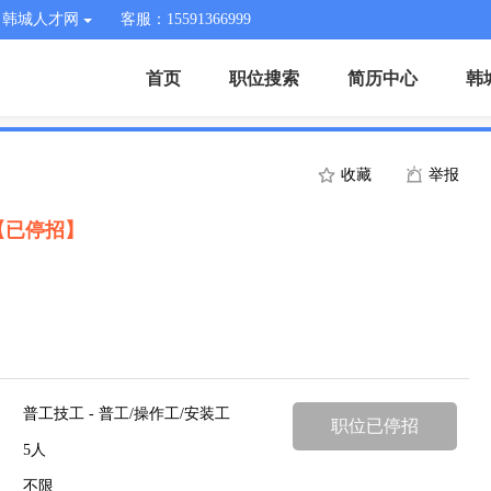
韩城人才网
客服：15591366999
首页
职位搜索
简历中心
韩
收藏
举报
【已停招】
普工技工 - 普工/操作工/安装工
职位已停招
5人
不限