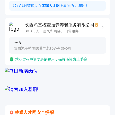
3.要求有养老护理员证及相关岗位工作经验。

联系我时请说是在
荣耀人才网
上看到的，谢谢！
二、岗位职责：

1.严格遵守护理程序和护理技术操作规程，按照分
陕西鸿基椿萱颐养养老服务有限公司
级护理内容或个案护理内容，规范服务；

30-60人
居民和商务、日常服务
2.熟悉掌握所服务长者的生活、思想和健康情况，
张女士
做好长者生活护理、心理关怀等工作； 

陕西鸿基椿萱颐养养老服务有限公司
3.定时巡视居室，严密观察长者状况，发现异常，
求职过程中请勿缴纳费用，保持谨慎防止受骗！
及时报告、处理，杜绝差错事故发生；

4.负责做好长者居室及相关生活用品的清洁消毒；

5.负责长者居室及公共区域的环境卫生，保持室内
无异味，无蚊蝇，并按时开窗通风；

6.自觉遵守各项规章制度，按时交接班，认真做好
交接班记录；

7.积极参加中心组织的培训和学习。
荣耀人才网安全提醒