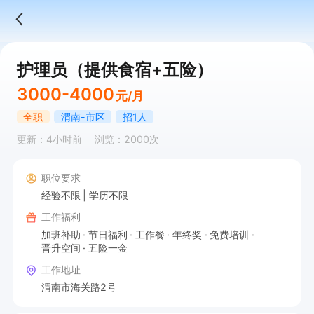
护理员（提供食宿+五险）
3000-4000
元/月
全职
渭南-市区
招1人
更新：4小时前
浏览：2000次
职位要求
经验不限
学历不限
工作福利
加班补助
节日福利
工作餐
年终奖
免费培训
晋升空间
五险一金
工作地址
渭南市海关路2号