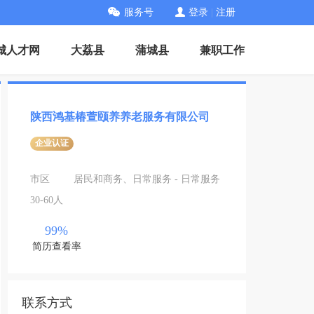
服务号
登录
|
注册
城人才网
大荔县
蒲城县
兼职工作
陕西鸿基椿萱颐养养老服务有限公司
企业认证
市区
居民和商务、日常服务 - 日常服务
30-60人
99%
简历查看率
联系方式