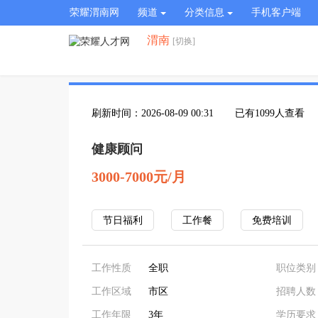
荣耀渭南网
频道
分类信息
手机客户端
渭南
[切换]
刷新时间：2026-08-09 00:31
已有1099人查看
健康顾问
3000-7000元/月
节日福利
工作餐
免费培训
工作性质
全职
职位类别
工作区域
市区
招聘人数
工作年限
3年
学历要求