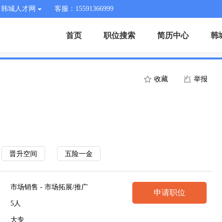
韩城人才网
客服：15591366999
首页
职位搜索
简历中心
韩
收藏
举报
晋升空间
五险一金
市场销售 - 市场拓展/推广
申请职位
5人
大专