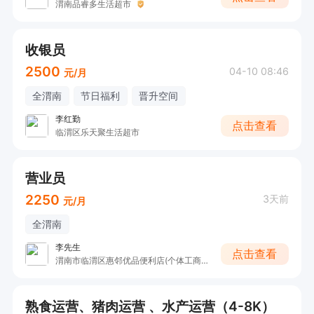
渭南品睿多生活超市
收银员
2500
04-10 08:46
元/月
全渭南
节日福利
晋升空间
李红勤
点击查看
临渭区乐天聚生活超市
营业员
2250
3天前
元/月
全渭南
李先生
点击查看
渭南市临渭区惠邻优品便利店(个体工商户)
熟食运营、猪肉运营 ​、水产运营（4-8K）