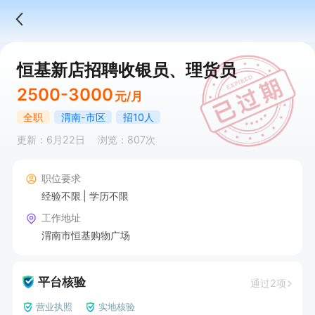
恒基新店招聘收银员、理货员
2500-3000
元/月
全职
渭南-市区
招10人
更新：6月22日
浏览：807次
职位要求
经验不限
学历不限
工作地址
渭南市恒基购物广场
平台核验
通过2项
营业执照
实地核验