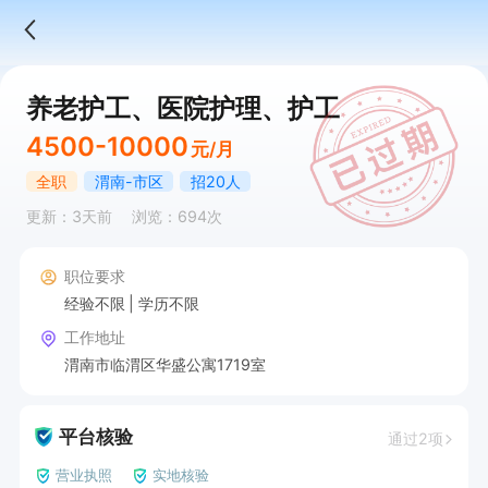
养老护工、医院护理、护工
4500-10000
元/月
全职
渭南-市区
招20人
更新：3天前
浏览：694次
职位要求
经验不限
学历不限
工作地址
渭南市临渭区华盛公寓1719室
平台核验
通过2项
营业执照
实地核验