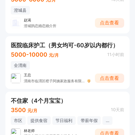
澄城县
赵渴
点击查看
澄城鹊恋婚恋婚介所
医院临床护工（男女均可-60岁以内都行）
5000-10000
11小时前
元/月
全渭南
王总
点击查看
渭南市临渭区橙子阿姨家政服务有限公司
不住家（4个月宝宝）
3500
10天前
元/月
市区
提供食宿
节日福利
带薪年假
...
林老师
点击查看