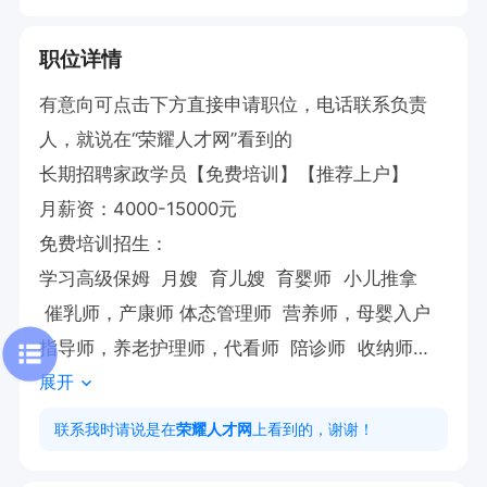
职位详情
有意向可点击下方直接申请职位，电话联系负责
人，就说在“荣耀人才网”看到的

长期招聘家政学员【免费培训】【推荐上户】

月薪资：4000-15000元

免费培训招生：

学习高‌级保姆  月嫂  育儿嫂  育婴‌师  小‌儿推拿  
 催‌乳师，产康师 体态管理师  营养师，母婴入户
指导师，养‌老护理师，代看师  陪诊师  收纳师
展开
等，专业培训，推荐工作，优‌秀学‌员可以留公‌司持
证上岗任教

联系我时请说是在
荣耀人才网
上看到的，谢谢！
公司地址：渭南市临渭区华盛公寓1719室