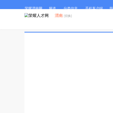
荣耀渭南网
频道
分类信息
手机客户端
韩
渭南
[切换]