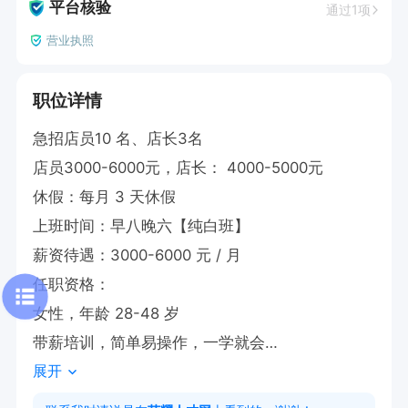
平台核验
通过1项
营业执照
职位详情
急招店员10 名、店长3名

店员3000-6000元，店长： 4000-5000元

休假：每月 3 天休假

上班时间：早八晚六【纯白班】

薪资待遇：3000-6000 元 / 月

任职资格：

女性，年龄 28-48 岁

带薪培训，简单易操作，一学就会

展开
有责任心、爱岗敬业、性格外向

具备良好沟通能力、团队合作能力与较强服务意识