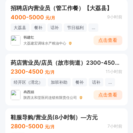
招聘店内营业员（管工作餐）【大荔县】
4000-5000
9小时前
元/月
大荔县
餐补
话补
节日福利
...
韩建红
点击查看
大荔建宏调味水产粮油中心
药店营业员/店员（故市街道）2300-4500元
2300-4500
11小时前
元/月
经开区（渭北）
加班补助
餐补
话补
...
冉西娟
点击查看
陕西太和堂医药连锁有限责任公司
鞋服导购/营业员(8小时制）—方元
2800-5000
7小时前
元/月